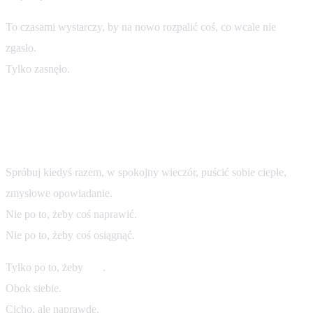
To czasami wystarczy, by na nowo rozpalić coś, co wcale nie
zgasło.
Tylko zasnęło.
Chcesz spróbować?
Spróbuj kiedyś razem, w spokojny wieczór, puścić sobie ciepłe,
zmysłowe opowiadanie.
Nie po to, żeby coś naprawić.
Nie po to, żeby coś osiągnąć.
Tylko po to, żeby
być
.
Obok siebie.
Cicho, ale naprawdę.