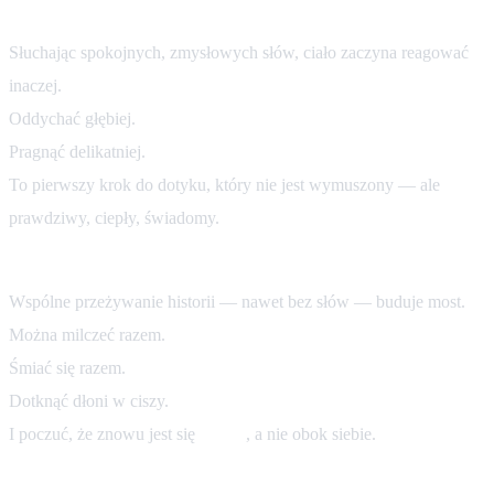
3. Otwierają ciało na nowe doznania.
Słuchając spokojnych, zmysłowych słów, ciało zaczyna reagować
inaczej.
Oddychać głębiej.
Pragnąć delikatniej.
To pierwszy krok do dotyku, który nie jest wymuszony — ale
prawdziwy, ciepły, świadomy.
4. Wzmacniają "nas".
Wspólne przeżywanie historii — nawet bez słów — buduje most.
Można milczeć razem.
Śmiać się razem.
Dotknąć dłoni w ciszy.
I poczuć, że znowu jest się
razem
, a nie obok siebie.