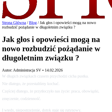
Strona Główna
/
Blog
/
Jak głos i opowieści mogą na nowo
rozbudzić pożądanie w długoletnim związku ?
Jak głos i opowieści mogą na
nowo rozbudzić pożądanie w
długoletnim związku ?
Autor: Administracja SV • 14.02.2026
W długich związkach czasem przychodzi cicha pustka.
Nie dlatego, że przestaliśmy kochać.
Częściej dlatego, że przytłoczyło nas życie: praca, obowiązki,
zmęczenie, codzienność.
I wtedy, niepostrzeżenie, dotyk staje się rutynowy.