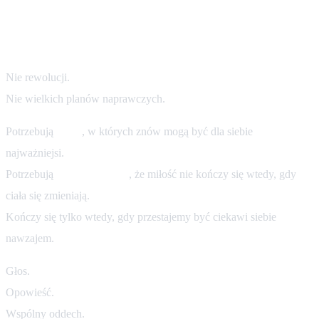
Czego naprawdę potrzebują pary po
latach?
Nie rewolucji.
Nie wielkich planów naprawczych.
Potrzebują
chwil
, w których znów mogą być dla siebie
najważniejsi.
Potrzebują
przypomnienia
, że miłość nie kończy się wtedy, gdy
ciała się zmieniają.
Kończy się tylko wtedy, gdy przestajemy być ciekawi siebie
nawzajem.
Głos.
Opowieść.
Wspólny oddech.