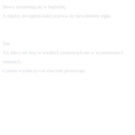
Słowa zamieniają się w logistykę.
A między dwojgiem ludzi pojawia się niewidzialna mgła.
Czy da się to zmienić? Czy można odnaleźć siebie na nowo?
Tak.
Ale klucz nie leży w wielkich rozmowach ani w wymuszonych
zmianach.
Czasem wystarczy coś znacznie prostszego.
Głos.
Opowieść.
Cisza przeżywana razem.
Dlaczego głos jest tak potężny?