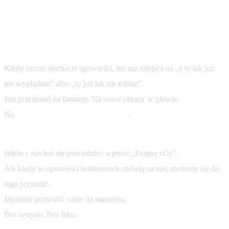
Co dają parom z długim stażem zmysłowe
opowieści
1. Budzą ciekawość zamiast oceny.
Kiedy razem słuchacie opowieści, nie ma miejsca na „a ty tak już
nie wyglądasz” albo „ty już tak nie robisz”.
Jest przestrzeń na fantazję. Na nowe obrazy w głowie.
Na
bycie dla siebie znowu tajemnicą
.
2. Pozwalają mówić o pragnieniach bez lęku.
Wielu z nas boi się powiedzieć wprost: „Pragnę cCę”.
Ale kiedy w opowieści bohaterowie mówią za nas, możemy się do
tego przytulić.
Możemy pozwolić sobie na marzenia.
Bez wstydu. Bez lęku.