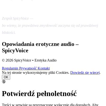
Zespół SpicyVoice —
bo wiemy, że prawdziwa zmysłowość zaczyna się od prawdziwej
bliskości.
Opowiadania erotyczne audio –
SpicyVoice
© 2026 SpicyVoice • Erotyka Audio
Regulamin
Prywatność
Kontakt
Na tej stronie wykorzystujemy pliki Cookies.
Dowiedz się wiecej
.
OK
🔞
Potwierdź pełnoletność
Treści w serwisie są przeznaczone wyłącznie dla dorosłych. Aby