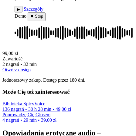
Szczegóły
▶︎
Demo
⏹ Stop
99,00 zł
Zawartość
2 nagrań • 32 min
Otwórz dostęp
Jednorazowy zakup. Dostęp przez 180 dni.
Może Cię też zainteresować
Biblioteka SpicyVoice
136 nagrań • 30 h 28 min • 49,00 zł
Poprowadzę Cię Głosem
4 nagrań • 29 min • 39,00 zł
Opowiadania erotyczne audio –