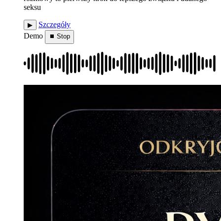
seksu
Szczegóły
▶︎
Demo
⏹ Stop