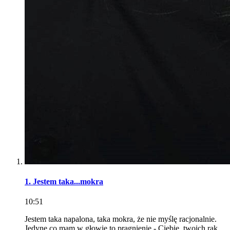
1. Jestem taka...mokra
10:51
Jestem taka napalona, taka mokra, że nie myślę racjonalnie.
Jedyne co mam w głowie to pragnienie - Ciebie, twoich rąk,