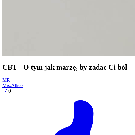
CBT - O tym jak marzę, by zadać Ci ból
MR
Mrs.Allice
🤍
0