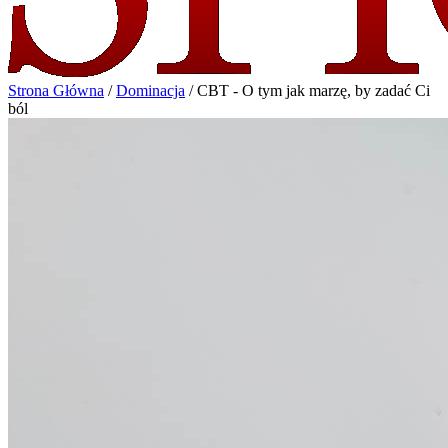
Strona Główna
/
Dominacja
/
CBT - O tym jak marzę, by zadać Ci
ból