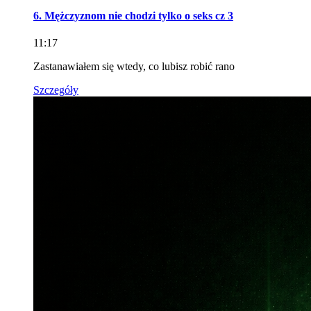
6. Mężczyznom nie chodzi tylko o seks cz 3
11:17
Zastanawiałem się wtedy, co lubisz robić rano
Szczegóły