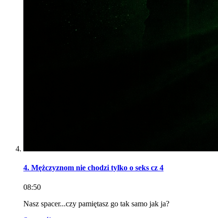
4. Mężczyznom nie chodzi tylko o seks cz 4
08:50
Nasz spacer...czy pamiętasz go tak samo jak ja?