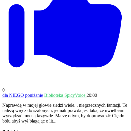
0
dla NIEGO
poniżanie
Biblioteka SpicyVoice
20:00
Naprawdę w mojej głowie siedzi wiele... niegrzecznych fantazji. Te
należą wręcz do szalonych, jednak prawda jest taka, że uwielbiam
wyrządzać mocną krzywdę. Marzę o tym, by doprowadzić Cię do
bólu abyś wył błagając o lit...