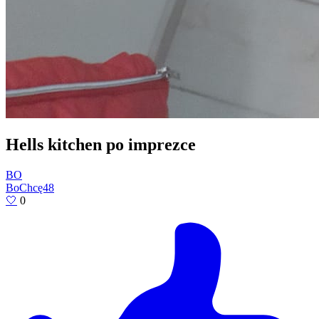
Hells kitchen po imprezce
BO
BoChcę48
🤍
0