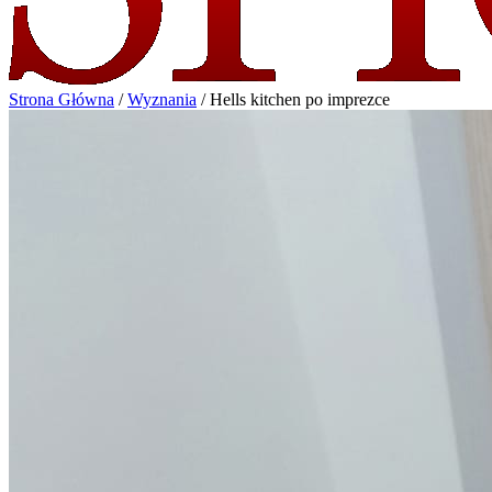
Strona Główna
/
Wyznania
/
Hells kitchen po imprezce