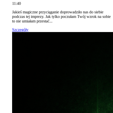
11:40
Jakieś magiczne przyciąganie doprowadziło nas do siebie
podczas tej imprezy. Jak tylko poczułam Twój wzrok na sobie
to nie umiałam przestać...
Szczegóły