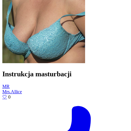
Instrukcja masturbacji
MR
Mrs.Allice
🤍
0