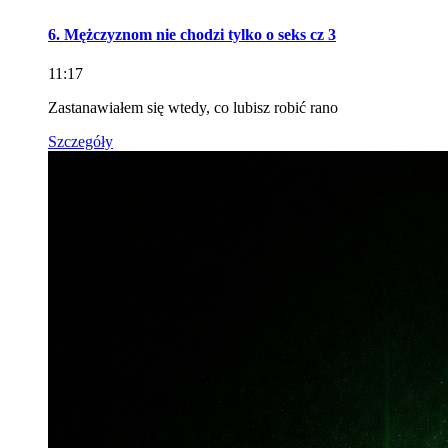
6. Mężczyznom nie chodzi tylko o seks cz 3
11:17
Zastanawiałem się wtedy, co lubisz robić rano
Szczegóły