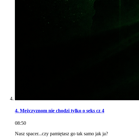
4. Mężczyznom nie chodzi tylko o seks cz 4
08:50
Nasz spacer...czy pamiętasz go tak samo jak ja?