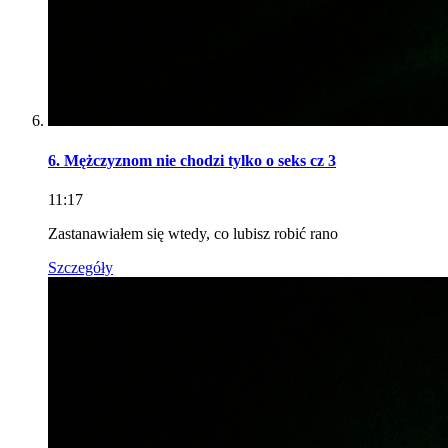
6. Mężczyznom nie chodzi tylko o seks cz 3
11:17
Zastanawiałem się wtedy, co lubisz robić rano
Szczegóły