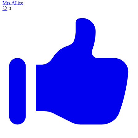
Mrs.Allice
🤍
0