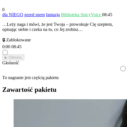
0
dla NIEGO
przed snem
fantazja
Biblioteka SpicyVoice
08:45
…Leży naga i mówi, że jest Twoja – prowokuje Cię szeptem,
opisując siebie i czeka na to, co Jej zrobisz…
🔒 Zablokowane
0:00
08:45
▶︎ Odtwórz
Głośność
To nagranie jest częścią pakietu
Zawartość pakietu