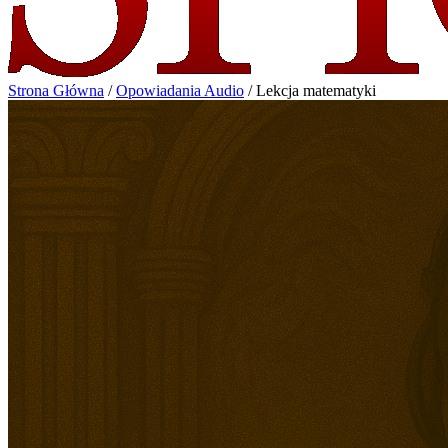
Strona Główna
/
Opowiadania Audio
/
Lekcja matematyki