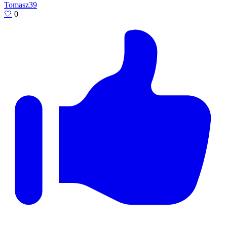
Tomasz39
🤍
0