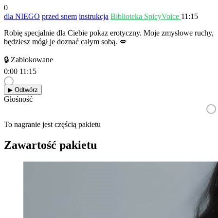
0
dla NIEGO
przed snem
instrukcja
Biblioteka SpicyVoice
11:15
Robię specjalnie dla Ciebie pokaz erotyczny. Moje zmysłowe ruchy,
będziesz mógł je doznać całym sobą. 💋
🔒 Zablokowane
0:00
11:15
▶︎ Odtwórz
Głośność
To nagranie jest częścią pakietu
Zawartość pakietu