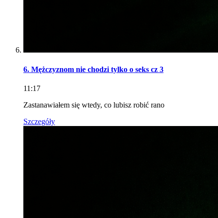
6. Mężczyznom nie chodzi tylko o seks cz 3
11:17
Zastanawiałem się wtedy, co lubisz robić rano
Szczegóły