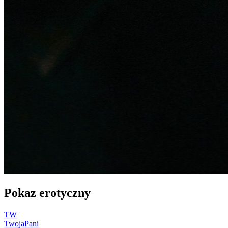
Pokaz erotyczny
TW
TwojaPani