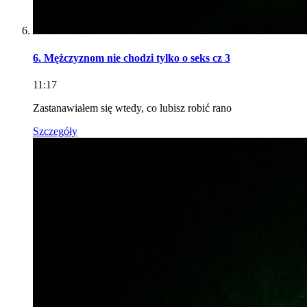
6. Mężczyznom nie chodzi tylko o seks cz 3
11:17
Zastanawiałem się wtedy, co lubisz robić rano
Szczegóły