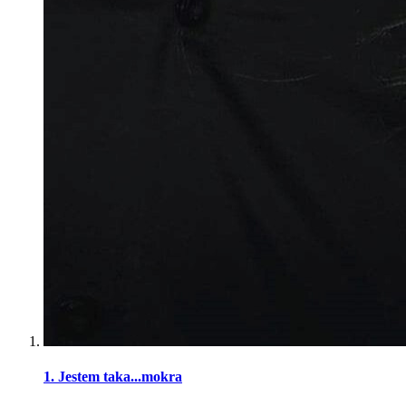
1. Jestem taka...mokra