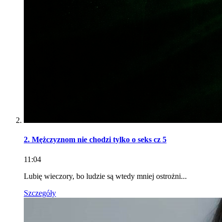
2. Mężczyznom nie chodzi tylko o seks cz 5
11:04
Lubię wieczory, bo ludzie są wtedy mniej ostrożni...
Szczegóły