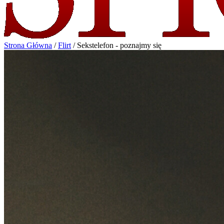
Strona Główna
/
Flirt
/
Sekstelefon - poznajmy się