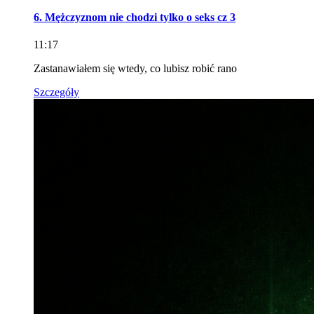
6. Mężczyznom nie chodzi tylko o seks cz 3
11:17
Zastanawiałem się wtedy, co lubisz robić rano
Szczegóły