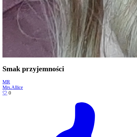
Smak przyjemności
MR
Mrs.Allice
🤍
0