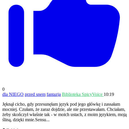
0
dla NIEGO
przed snem
fantazja
Biblioteka SpicyVoice
10:19
Jęknął cicho, gdy przesunęłam język pod jego główkę i zassałam
mocniej. Czułam, że zaraz dojdzie, ale nie przestawałam. Chciałam,
żeby skończył właśnie tak - w moich ustach, z moim językiem, moją
śliną, dzięki mnie.Sensu...