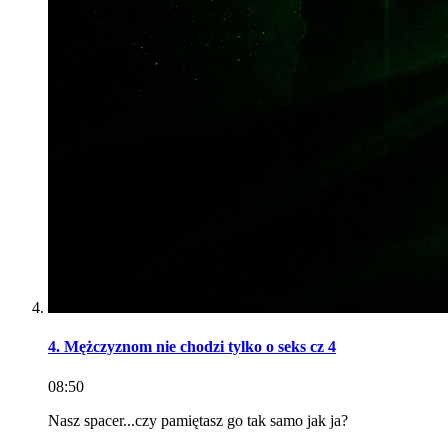
4. Mężczyznom nie chodzi tylko o seks cz 4
08:50
Nasz spacer...czy pamiętasz go tak samo jak ja?