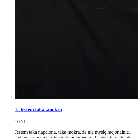
1. Jestem taka...mokra
10:51
Jestem taka napalona, taka mokra, że nie myślę racjonalnie.
Jedyne co mam w głowie to pragnienie - Ciebie, twoich rąk,