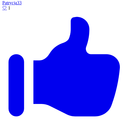
Patrycja33
🤍
1