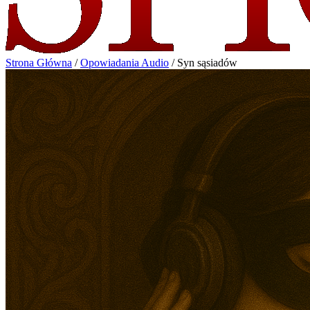
Strona Główna
/
Opowiadania Audio
/
Syn sąsiadów