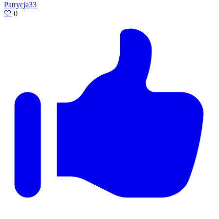
Patrycja33
🤍
0