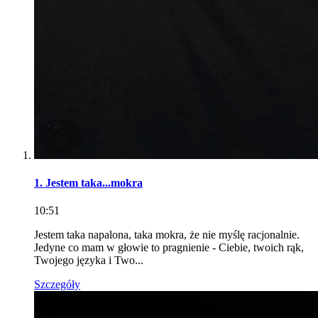
1. Jestem taka...mokra
10:51
Jestem taka napalona, taka mokra, że nie myślę racjonalnie.
Jedyne co mam w głowie to pragnienie - Ciebie, twoich rąk,
Twojego języka i Two...
Szczegóły