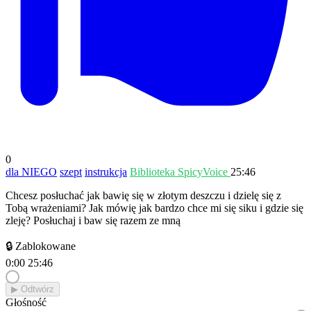
0
dla NIEGO
szept
instrukcja
Biblioteka SpicyVoice
25:46
Chcesz posłuchać jak bawię się w złotym deszczu i dzielę się z
Tobą wrażeniami? Jak mówię jak bardzo chce mi się siku i gdzie się
zleję? Posłuchaj i baw się razem ze mną
🔒 Zablokowane
0:00
25:46
▶︎ Odtwórz
Głośność