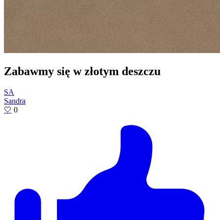
Zabawmy się w złotym deszczu
SA
Sandra
🤍
0