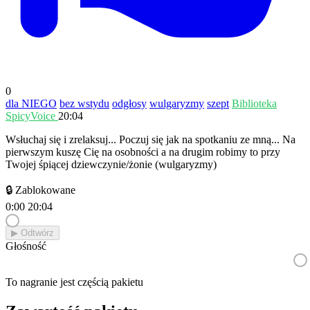
0
dla NIEGO
bez wstydu
odgłosy
wulgaryzmy
szept
Biblioteka
SpicyVoice
20:04
Wsłuchaj się i zrelaksuj... Poczuj się jak na spotkaniu ze mną... Na
pierwszym kuszę Cię na osobności a na drugim robimy to przy
Twojej śpiącej dziewczynie/żonie (wulgaryzmy)
🔒 Zablokowane
0:00
20:04
▶︎ Odtwórz
Głośność
To nagranie jest częścią pakietu