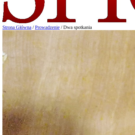
Strona Główna
/
Prowadzenie
/
Dwa spotkania