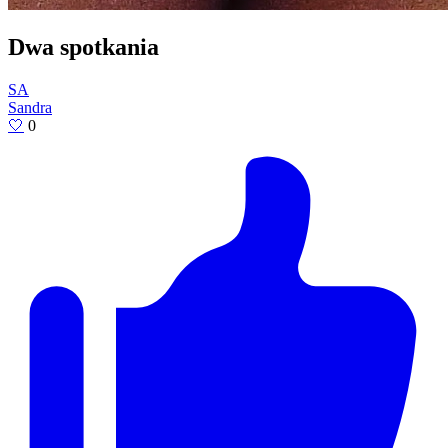
Dwa spotkania
SA
Sandra
🤍
0