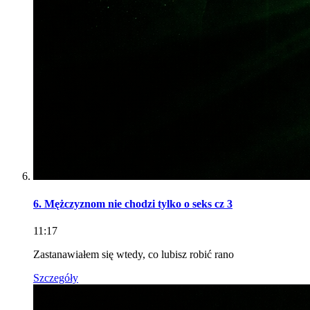
6. Mężczyznom nie chodzi tylko o seks cz 3
11:17
Zastanawiałem się wtedy, co lubisz robić rano
Szczegóły