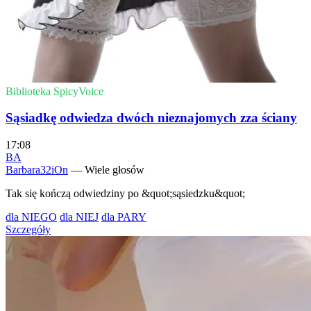
Biblioteka SpicyVoice
Sąsiadkę odwiedza dwóch nieznajomych zza ściany
17:08
BA
Barbara32iOn
— Wiele głosów
Tak się kończą odwiedziny po &quot;sąsiedzku&quot;
dla NIEGO
dla NIEJ
dla PARY
Szczegóły