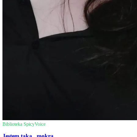
Biblioteka SpicyVoice
Jestem taka...mokra