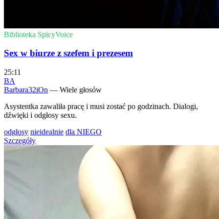
Biblioteka SpicyVoice
Sex w biurze z szefem i prezesem
25:11
BA
Barbara32iOn
— Wiele głosów
Asystentka zawaliła pracę i musi zostać po godzinach. Dialogi,
dźwięki i odgłosy sexu.
odgłosy
nieidealnie
dla NIEGO
Szczegóły