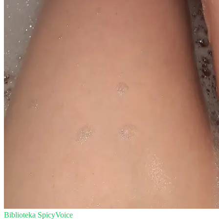
Biblioteka SpicyVoice