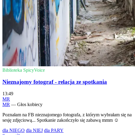
Biblioteka SpicyVoice
Nieznajomy fotograf - relacja ze spotkania
13:49
MR
MR
— Głos kobiecy
Poznałam na FB nieznajomego fotografa, z którym wybrałam się na
sesję zdjęciową... Spotkanie zakończyło się zabawą mmm ☺️
dla NIEGO
dla NIEJ
dla PARY