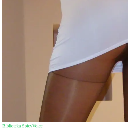
Biblioteka SpicyVoice