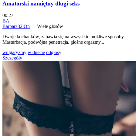
Amatorski namiętny długi seks
00:27
BA
Barbara32iOn
— Wiele głosów
Dwoje kochanków, zabawia się na wszystkie możliwe sposoby.
Masturbacja, podwójna penetracja, głośne orgazmy...
wulgaryzmy
w duecie
odgłosy
Szczegóły