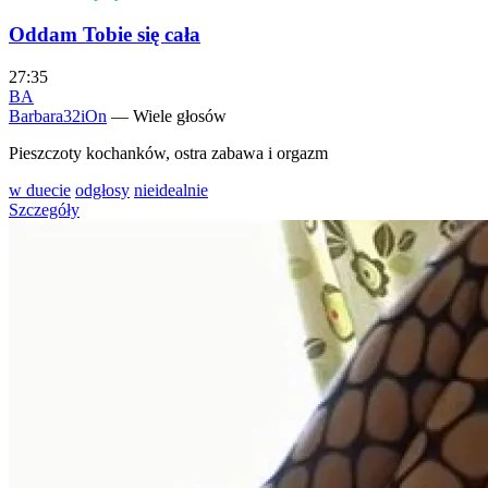
Oddam Tobie się cała
27:35
BA
Barbara32iOn
— Wiele głosów
Pieszczoty kochanków, ostra zabawa i orgazm
w duecie
odgłosy
nieidealnie
Szczegóły