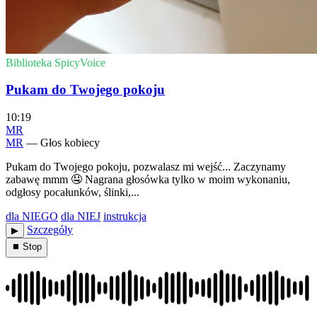
Biblioteka SpicyVoice
Pukam do Twojego pokoju
10:19
MR
MR
— Głos kobiecy
Pukam do Twojego pokoju, pozwalasz mi wejść... Zaczynamy
zabawę mmm 🤤 Nagrana głosówka tylko w moim wykonaniu,
odgłosy pocałunków, ślinki,...
dla NIEGO
dla NIEJ
instrukcja
Szczegóły
▶︎
⏹ Stop