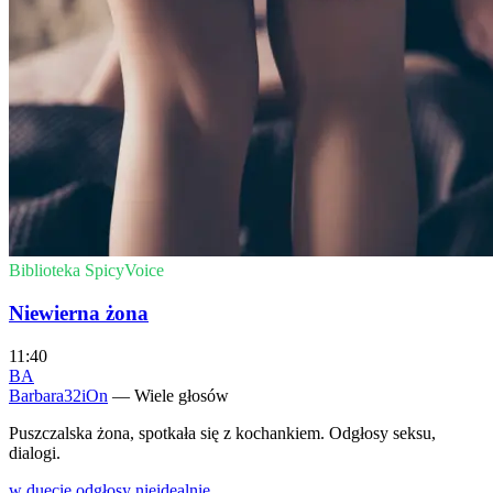
Biblioteka SpicyVoice
Niewierna żona
11:40
BA
Barbara32iOn
— Wiele głosów
Puszczalska żona, spotkała się z kochankiem. Odgłosy seksu,
dialogi.
w duecie
odgłosy
nieidealnie