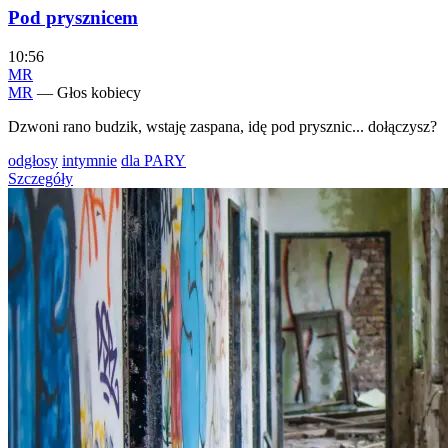
Pod prysznicem
10:56
MR
MR
— Głos kobiecy
Dzwoni rano budzik, wstaję zaspana, idę pod prysznic... dołączysz?
odgłosy
intymnie
dla PARY
Szczegóły