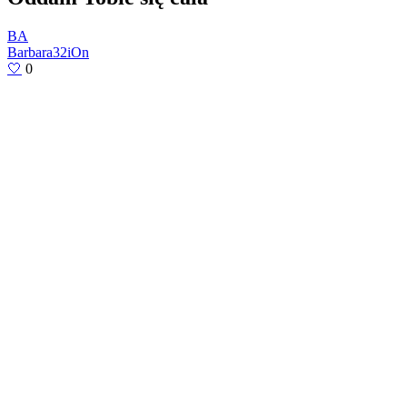
BA
Barbara32iOn
🤍
0