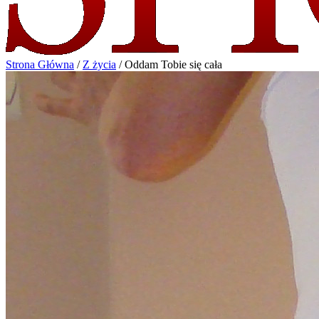
Strona Główna
/
Z życia
/
Oddam Tobie się cała