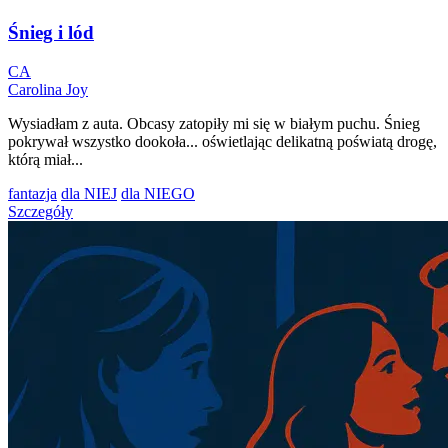
Śnieg i lód
CA
Carolina Joy
Wysiadłam z auta. Obcasy zatopiły mi się w białym puchu. Śnieg
pokrywał wszystko dookoła... oświetlając delikatną poświatą drogę,
którą miał...
fantazja
dla NIEJ
dla NIEGO
Szczegóły