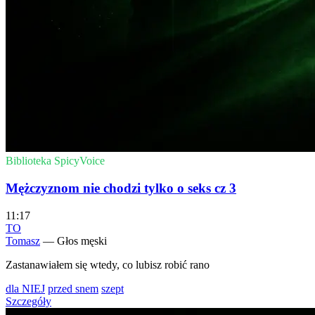
Biblioteka SpicyVoice
Mężczyznom nie chodzi tylko o seks cz 3
11:17
TO
Tomasz
— Głos męski
Zastanawiałem się wtedy, co lubisz robić rano
dla NIEJ
przed snem
szept
Szczegóły