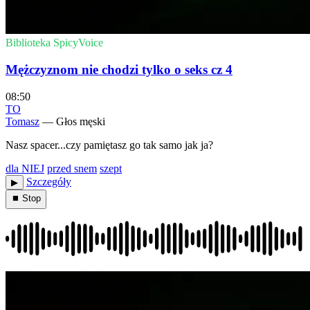
Biblioteka SpicyVoice
Mężczyznom nie chodzi tylko o seks cz 4
08:50
TO
Tomasz
— Głos męski
Nasz spacer...czy pamiętasz go tak samo jak ja?
dla NIEJ
przed snem
szept
Szczegóły
▶︎
⏹ Stop