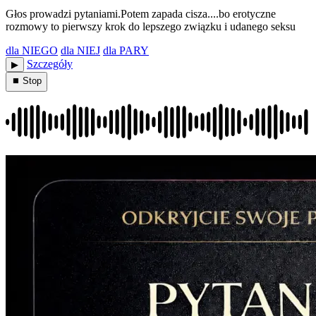
Głos prowadzi pytaniami.Potem zapada cisza....bo erotyczne
rozmowy to pierwszy krok do lepszego związku i udanego seksu
dla NIEGO
dla NIEJ
dla PARY
Szczegóły
▶︎
⏹ Stop