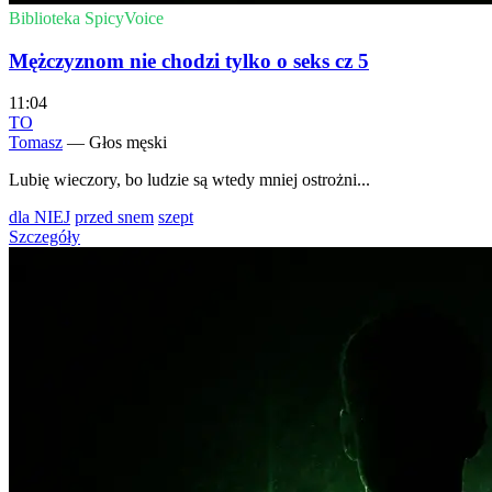
Biblioteka SpicyVoice
Mężczyznom nie chodzi tylko o seks cz 5
11:04
TO
Tomasz
— Głos męski
Lubię wieczory, bo ludzie są wtedy mniej ostrożni...
dla NIEJ
przed snem
szept
Szczegóły