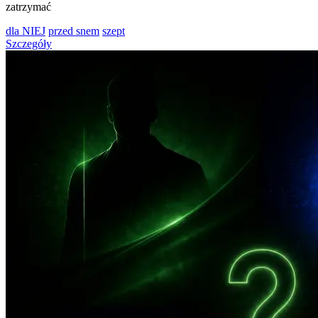
zatrzymać
dla NIEJ
przed snem
szept
Szczegóły