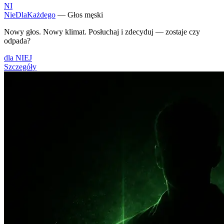
NI
NieDlaKażdego
— Głos męski
Nowy głos. Nowy klimat. Posłuchaj i zdecyduj — zostaje czy
odpada?
dla NIEJ
Szczegóły