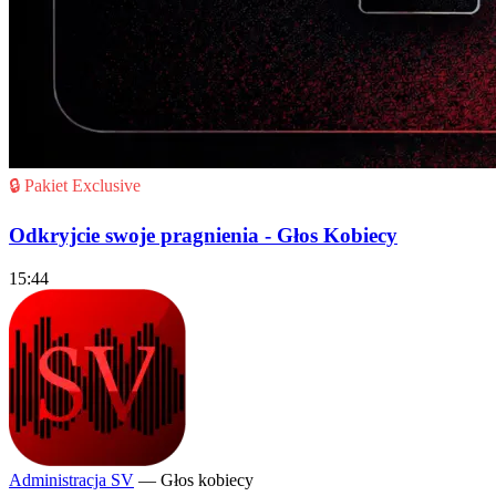
🔒 Pakiet Exclusive
Odkryjcie swoje pragnienia - Głos Kobiecy
15:44
Administracja SV
— Głos kobiecy