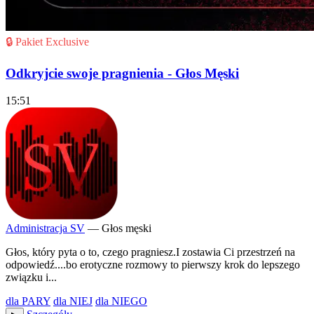
🔒 Pakiet Exclusive
Odkryjcie swoje pragnienia - Głos Męski
15:51
Administracja SV
— Głos męski
Głos, który pyta o to, czego pragniesz.I zostawia Ci przestrzeń na
odpowiedź....bo erotyczne rozmowy to pierwszy krok do lepszego
związku i...
dla PARY
dla NIEJ
dla NIEGO