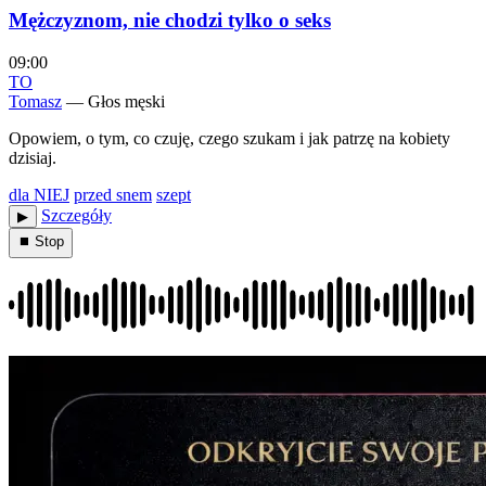
Mężczyznom, nie chodzi tylko o seks
09:00
TO
Tomasz
— Głos męski
Opowiem, o tym, co czuję, czego szukam i jak patrzę na kobiety
dzisiaj.
dla NIEJ
przed snem
szept
Szczegóły
▶︎
⏹ Stop