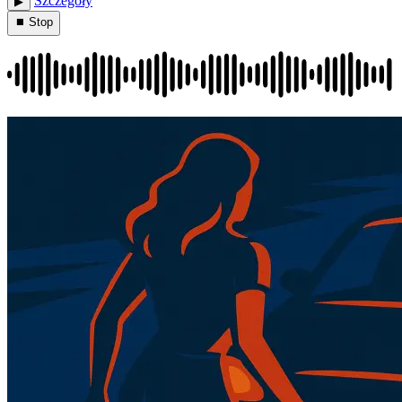
Szczegóły
▶︎
⏹ Stop