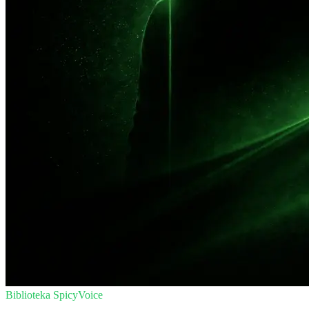
Biblioteka SpicyVoice