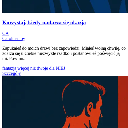
Korzystaj, kiedy nadarza się okazja
CA
Carolina Joy
Zapukałeś do moich drzwi bez zapowiedzi. Miałeś wolną chwilę, co
zdarza się u Ciebie niezwykle rzadko i postanowiłeś poświęcić ją
mi. Powinn...
fantazja
więcej niż dwoje
dla NIEJ
Szczegóły