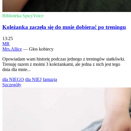
Biblioteka SpicyVoice
Koleżanka zaczęła się do mnie dobierać po treningu
13:25
MR
Mrs.Allice
— Głos kobiecy
Opowiadam wam historię podczas jednego z treningów siatkówki.
Trenuję razem z moimi 3 koleżankami, ale jedna z nich jest tego
dnia dla mnie...
dla NIEGO
dla NIEJ
fantazja
Szczegóły