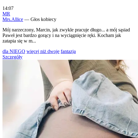
14:07
MR
Mrs.Allice
— Głos kobiecy
Mój narzeczony, Marcin, jak zwykle pracuje długo... a mój sąsiad
Paweł jest bardzo gorący i na wyciągnięcie ręki. Kocham jak
zatapia się w m...
dla NIEGO
więcej niż dwoje
fantazja
Szczegóły