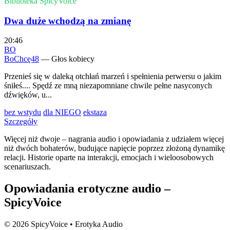
Biblioteka SpicyVoice
Dwa duże wchodzą na zmianę
20:46
BO
BoChcę48
— Głos kobiecy
Przenieś się w daleką otchłań marzeń i spełnienia perwersu o jakim
śniłeś.... Spędź ze mną niezapomniane chwile pełne nasyconych
dźwięków, u...
bez wstydu
dla NIEGO
ekstaza
Szczegóły
Więcej niż dwoje – nagrania audio i opowiadania z udziałem więcej
niż dwóch bohaterów, budujące napięcie poprzez złożoną dynamikę
relacji. Historie oparte na interakcji, emocjach i wieloosobowych
scenariuszach.
Opowiadania erotyczne audio –
SpicyVoice
© 2026 SpicyVoice • Erotyka Audio