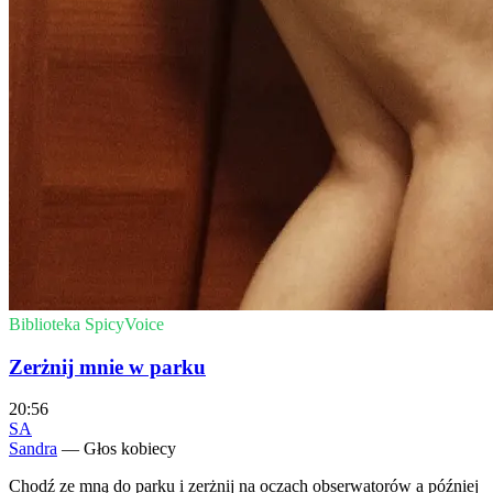
Biblioteka SpicyVoice
Zerżnij mnie w parku
20:56
SA
Sandra
— Głos kobiecy
Chodź ze mną do parku i zerżnij na oczach obserwatorów a później