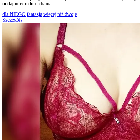
oddaj innym do ruchania
dla NIEGO
fantazja
więcej niż dwoje
Szczegóły