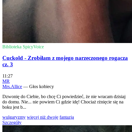
Biblioteka SpicyVoice
Cuckold - Zrobiłam z mojego narzeczonego rogacza
cz. 3
11:27
MR
Mrs.Allice
— Głos kobiecy
Dzwonię do Ciebie, bo chcę Ci powiedzieć, że nie wracam dzisiaj
do domu. Nie... nie powiem Ci gdzie idę! Chociaż rżnięcie się na
boku jest b...
wulgaryzmy
więcej niż dwoje
fantazja
Szczegóły