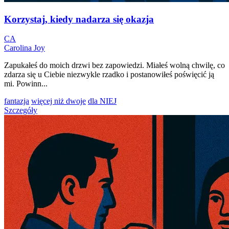
Korzystaj, kiedy nadarza się okazja
CA
Carolina Joy
Zapukałeś do moich drzwi bez zapowiedzi. Miałeś wolną chwilę, co
zdarza się u Ciebie niezwykle rzadko i postanowiłeś poświęcić ją
mi. Powinn...
fantazja
więcej niż dwoje
dla NIEJ
Szczegóły