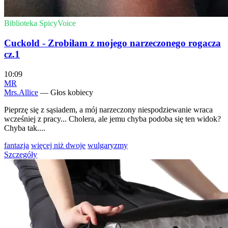
Biblioteka SpicyVoice
Cuckold - Zrobiłam z mojego narzeczonego rogacza
cz.1
10:09
MR
Mrs.Allice
— Głos kobiecy
Pieprzę się z sąsiadem, a mój narzeczony niespodziewanie wraca
wcześniej z pracy... Cholera, ale jemu chyba podoba się ten widok?
Chyba tak....
fantazja
więcej niż dwoje
wulgaryzmy
Szczegóły