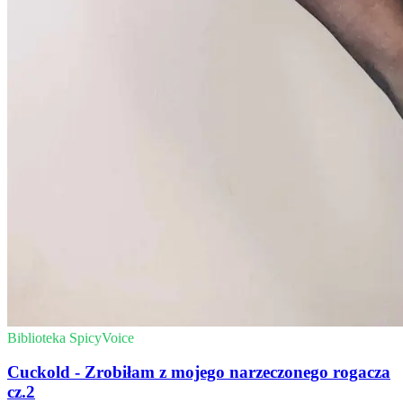
Biblioteka SpicyVoice
Cuckold - Zrobiłam z mojego narzeczonego rogacza
cz.2