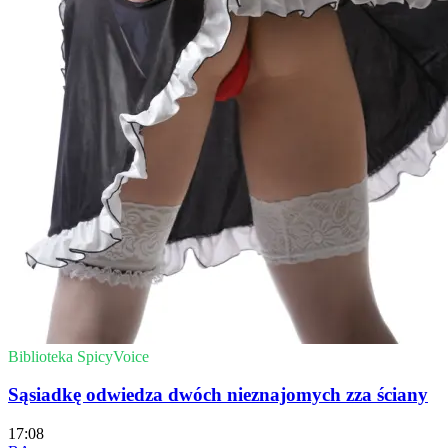
Biblioteka SpicyVoice
Sąsiadkę odwiedza dwóch nieznajomych zza ściany
17:08