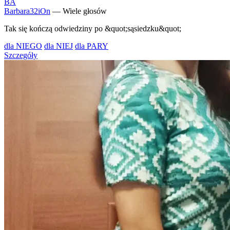
BA
Barbara32iOn
— Wiele głosów
Tak się kończą odwiedziny po &quot;sąsiedzku&quot;
dla NIEGO
dla NIEJ
dla PARY
Szczegóły