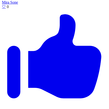
Mira Sone
🤍
0