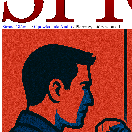
Strona Główna
/
Opowiadania Audio
/
Pierwszy, który zapukał