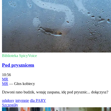
Biblioteka SpicyVoice
Pod prysznicem
10:56
MR
MR
— Głos kobiecy
Dzwoni rano budzik, wstaję zaspana, idę pod prysznic... dołączysz?
odgłosy
intymnie
dla PARY
Szczegóły