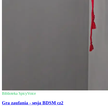
Biblioteka SpicyVoice
Gra zaufania - sesja BDSM cz2