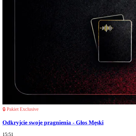
🔒 Pakiet Exclusive
Odkryjcie swoje pragnienia - Głos Męski
15:51