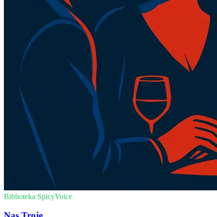
Biblioteka SpicyVoice
Nas Troje