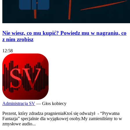
Nie wiesz, co mu kupić? Powiedz mu w nagraniu, co
z nim zrobisz
12:58
Administracja SV
— Głos kobiecy
Prezent, który zdradza pragnieniaKtoś się odważył - “Prywatna
Fantazja” specjalnie dla wyjątkowej osoby.My zamieniliśmy to w
zmysłowe audio...