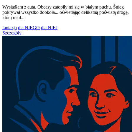
Wysiadłam z auta. Obcasy zatopiły mi się w białym puchu. Śnieg
pokrywał wszystko dookoła... oświetlając delikatną poświatą drogę,
którą miał...
fantazja
dla NIEGO
dla NIEJ
Szczegóły