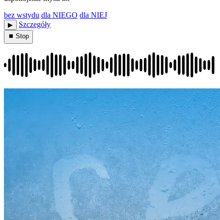
bez wstydu
dla NIEGO
dla NIEJ
Szczegóły
▶︎
⏹ Stop