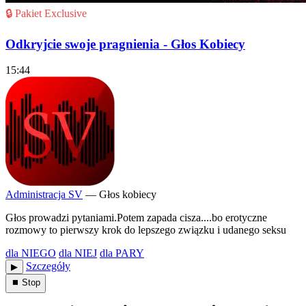
🔒 Pakiet Exclusive
Odkryjcie swoje pragnienia - Głos Kobiecy
15:44
Administracja SV
— Głos kobiecy
Głos prowadzi pytaniami.Potem zapada cisza....bo erotyczne
rozmowy to pierwszy krok do lepszego związku i udanego seksu
dla NIEGO
dla NIEJ
dla PARY
Szczegóły
▶︎
⏹ Stop