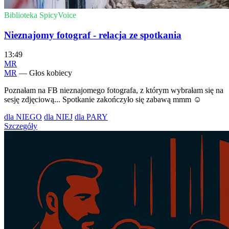
Biblioteka SpicyVoice
Nieznajomy fotograf - relacja ze spotkania
13:49
MR
MR
— Głos kobiecy
Poznałam na FB nieznajomego fotografa, z którym wybrałam się na
sesję zdjęciową... Spotkanie zakończyło się zabawą mmm ☺️
dla NIEGO
dla NIEJ
dla PARY
Szczegóły