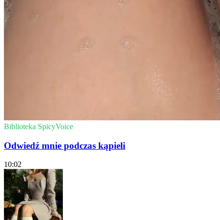
Biblioteka SpicyVoice
Odwiedź mnie podczas kąpieli
10:02