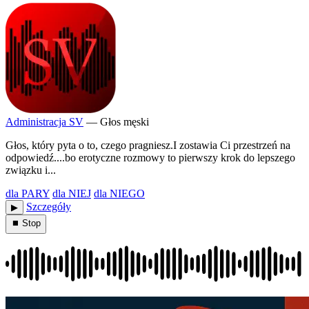
Administracja SV
— Głos męski
Głos, który pyta o to, czego pragniesz.I zostawia Ci przestrzeń na
odpowiedź....bo erotyczne rozmowy to pierwszy krok do lepszego
związku i...
dla PARY
dla NIEJ
dla NIEGO
Szczegóły
▶︎
⏹ Stop