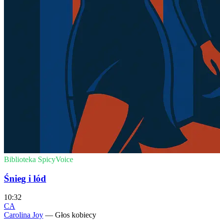
Biblioteka SpicyVoice
Śnieg i lód
10:32
CA
Carolina Joy
— Głos kobiecy