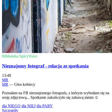
Biblioteka SpicyVoice
Nieznajomy fotograf - relacja ze spotkania
13:49
MR
MR
— Głos kobiecy
Poznałam na FB nieznajomego fotografa, z którym wybrałam się na
sesję zdjęciową... Spotkanie zakończyło się zabawą mmm ☺️
dla NIEGO
dla NIEJ
dla PARY
Szczegóły