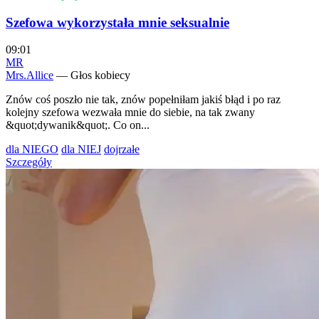
Szefowa wykorzystała mnie seksualnie
09:01
MR
Mrs.Allice
— Głos kobiecy
Znów coś poszło nie tak, znów popełniłam jakiś błąd i po raz
kolejny szefowa wezwała mnie do siebie, na tak zwany
&quot;dywanik&quot;. Co on...
dla NIEGO
dla NIEJ
dojrzałe
Szczegóły