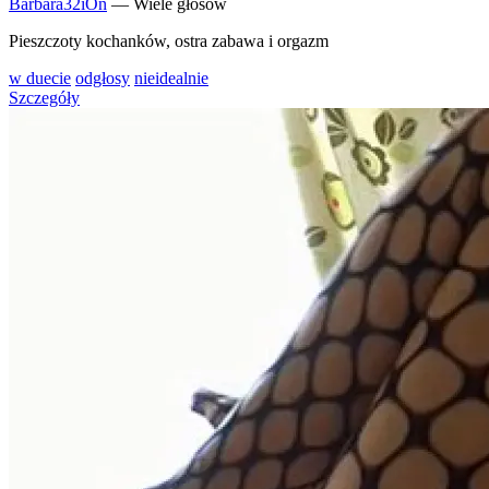
Barbara32iOn
— Wiele głosów
Pieszczoty kochanków, ostra zabawa i orgazm
w duecie
odgłosy
nieidealnie
Szczegóły