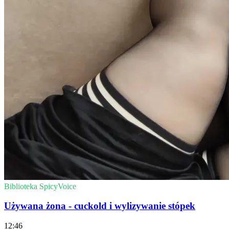
Biblioteka SpicyVoice
Używana żona - cuckold i wylizywanie stópek
12:46