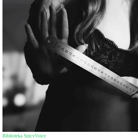
Biblioteka SpicyVoice