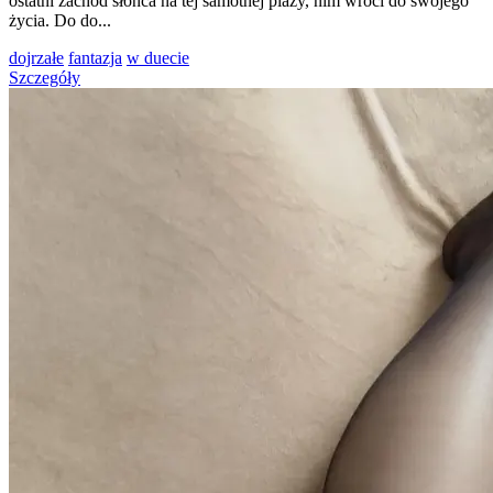
ostatni zachód słońca na tej samotnej plaży, nim wróci do swojego
życia. Do do...
dojrzałe
fantazja
w duecie
Szczegóły