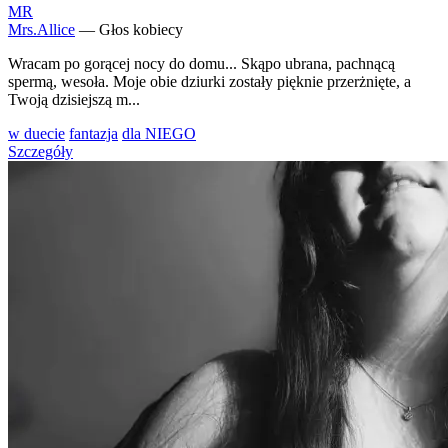
MR
Mrs.Allice
— Głos kobiecy
Wracam po gorącej nocy do domu... Skąpo ubrana, pachnącą
spermą, wesoła. Moje obie dziurki zostały pięknie przerżnięte, a
Twoją dzisiejszą m...
w duecie
fantazja
dla NIEGO
Szczegóły