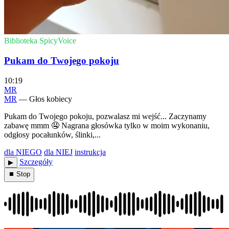
Biblioteka SpicyVoice
Pukam do Twojego pokoju
10:19
MR
MR
— Głos kobiecy
Pukam do Twojego pokoju, pozwalasz mi wejść... Zaczynamy
zabawę mmm 🤤 Nagrana głosówka tylko w moim wykonaniu,
odgłosy pocałunków, ślinki,...
dla NIEGO
dla NIEJ
instrukcja
Szczegóły
▶︎
⏹ Stop