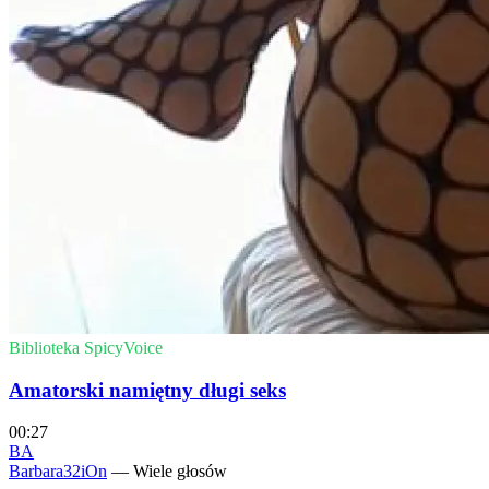
Biblioteka SpicyVoice
Amatorski namiętny długi seks
00:27
BA
Barbara32iOn
— Wiele głosów