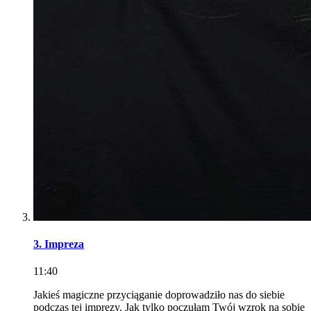
3. Impreza
11:40
Jakieś magiczne przyciąganie doprowadziło nas do siebie
podczas tej imprezy. Jak tylko poczułam Twój wzrok na sobie