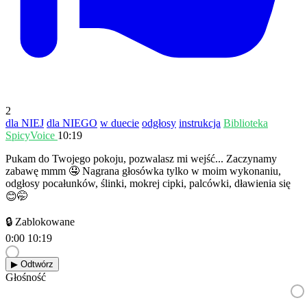
2
dla NIEJ
dla NIEGO
w duecie
odgłosy
instrukcja
Biblioteka
SpicyVoice
10:19
Pukam do Twojego pokoju, pozwalasz mi wejść... Zaczynamy
zabawę mmm 🤤 Nagrana głosówka tylko w moim wykonaniu,
odgłosy pocałunków, ślinki, mokrej cipki, palcówki, dławienia się
😊🤭
🔒 Zablokowane
0:00
10:19
▶︎ Odtwórz
Głośność