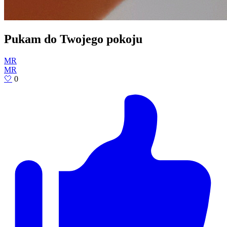
Pukam do Twojego pokoju
MR
MR
🤍
0