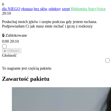
0
dla NIEGO
ekstaza
bez słów
odgłosy
szept
Biblioteka SpicyVoice
20:10
Posłuchaj moich jęków i szeptu podczas gdy jestem ruchana.
Podpowiadam Ci jak masz mnie ruchać i jęczę z rozkoszy
🔒 Zablokowane
0:00
20:10
▶︎ Odtwórz
Głośność
To nagranie jest częścią pakietu
Zawartość pakietu