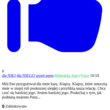
0
dla NIEJ
dla NIEGO
przed snem
Biblioteka SpicyVoice
10:10
Mój Pan przygotował dla mnie karę. Klapsy. Klapsy, które umocnią
mnie w mojej roli posłusznej uległej i przybliżą naszą relację. Chcę
czuć się bardziej jego. Jestem bardziej jego. Posłuchaj o tym, jak
poddaną mojemu Panu...
🔒 Zablokowane