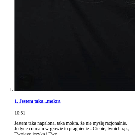
1. Jestem taka...mokra
10:51
Jestem taka napalona, taka mokra, że nie myślę racjonalnie.
Jedyne co mam w głowie to pragnienie - Ciebie, twoich rąk,
Twojego języka i Two...