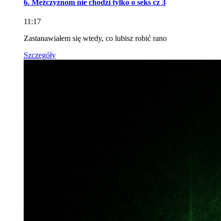
6. Mężczyznom nie chodzi tylko o seks cz 3
11:17
Zastanawiałem się wtedy, co lubisz robić rano
Szczegóły