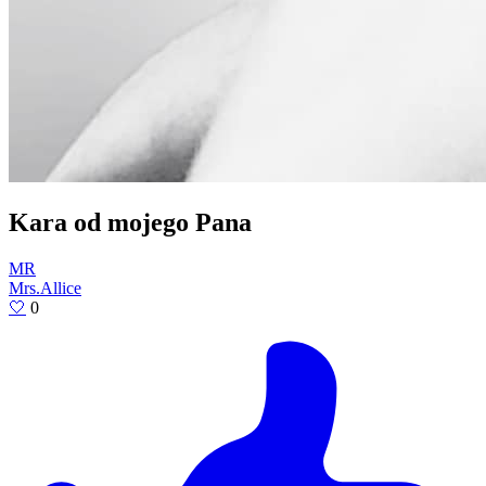
Kara od mojego Pana
MR
Mrs.Allice
🤍
0