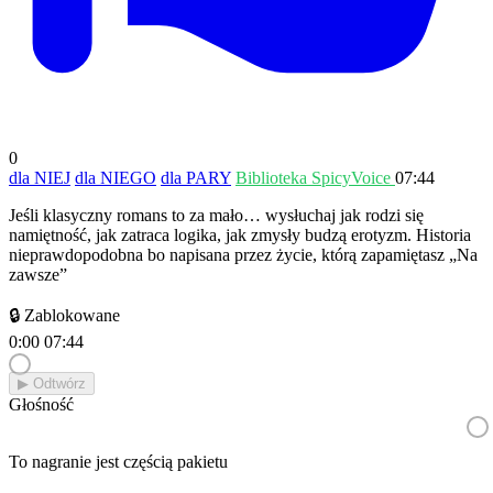
0
dla NIEJ
dla NIEGO
dla PARY
Biblioteka SpicyVoice
07:44
Jeśli klasyczny romans to za mało… wysłuchaj jak rodzi się
namiętność, jak zatraca logika, jak zmysły budzą erotyzm. Historia
nieprawdopodobna bo napisana przez życie, którą zapamiętasz „Na
zawsze”
🔒 Zablokowane
0:00
07:44
▶︎ Odtwórz
Głośność
To nagranie jest częścią pakietu