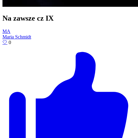
Na zawsze cz IX
MA
Maria Schmidt
🤍
0