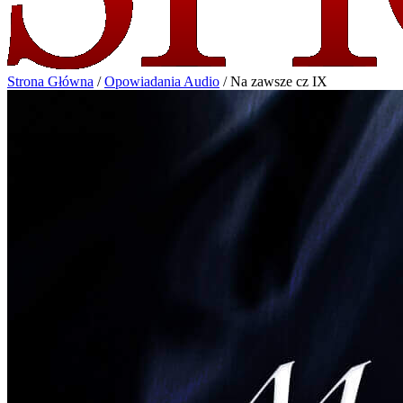
Strona Główna
/
Opowiadania Audio
/
Na zawsze cz IX