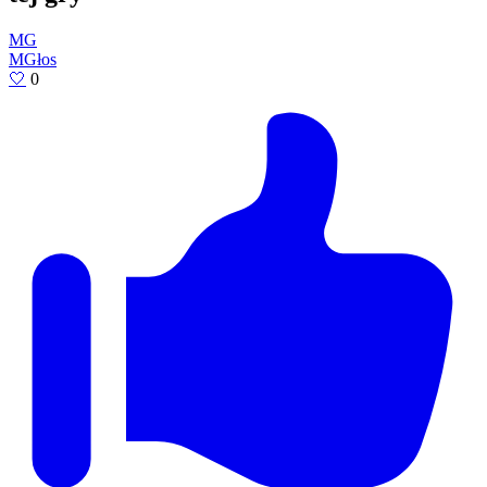
MG
MGłos
🤍
0