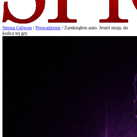
Strona Główna
/
Prowadzenie
/
Zamknąłem auto. Jesteś moja, do
końca tej gry