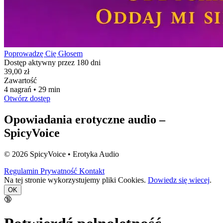
Poprowadzę Cię Głosem
Dostęp aktywny przez 180 dni
39,00 zł
Zawartość
4 nagrań • 29 min
Otwórz dostęp
Opowiadania erotyczne audio –
SpicyVoice
© 2026 SpicyVoice • Erotyka Audio
Regulamin
Prywatność
Kontakt
Na tej stronie wykorzystujemy pliki Cookies.
Dowiedz się wiecej
.
OK
🔞