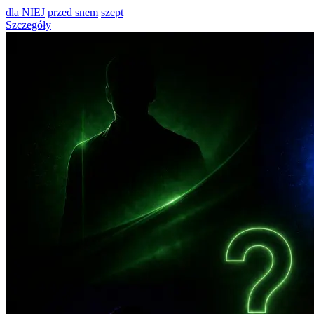
dla NIEJ
przed snem
szept
Szczegóły