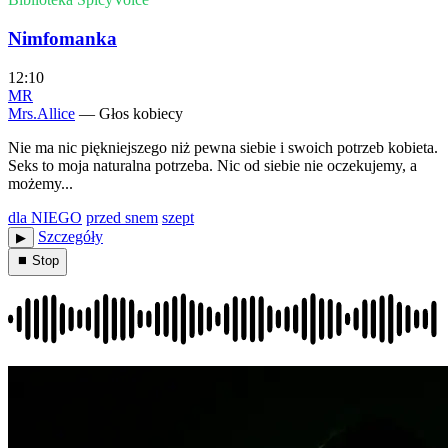
Nimfomanka
12:10
MR
Mrs.Allice
— Głos kobiecy
Nie ma nic piękniejszego niż pewna siebie i swoich potrzeb kobieta.
Seks to moja naturalna potrzeba. Nic od siebie nie oczekujemy, a
możemy...
dla NIEGO
przed snem
szept
Szczegóły
▶︎
⏹ Stop