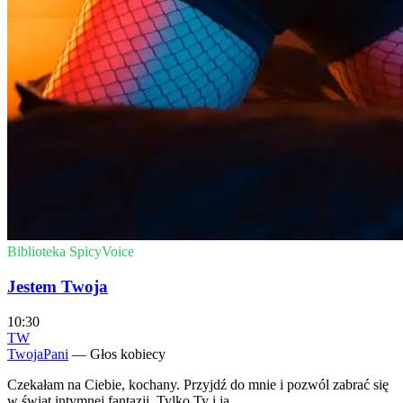
Biblioteka SpicyVoice
Jestem Twoja
10:30
TW
TwojaPani
— Głos kobiecy
Czekałam na Ciebie, kochany. Przyjdź do mnie i pozwól zabrać się
w świat intymnej fantazji. Tylko Ty i ja.