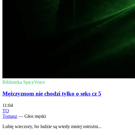
Biblioteka SpicyVoice
Mężczyznom nie chodzi tylko o seks cz 5
11:04
TO
Tomasz
— Głos męski
Lubię wieczory, bo ludzie są wtedy mniej ostrożni...