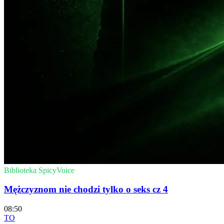
Biblioteka SpicyVoice
Mężczyznom nie chodzi tylko o seks cz 4
08:50
TO