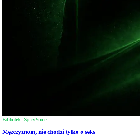
Biblioteka SpicyVoice
Mężczyznom, nie chodzi tylko o seks