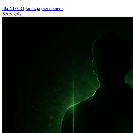
dla NIEGO
fantazja
przed snem
Szczegóły