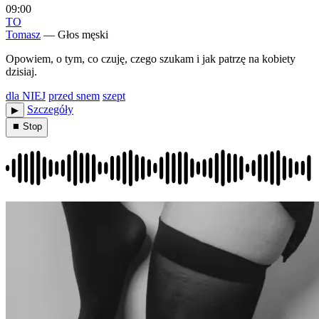
09:00
TO
Tomasz
— Głos męski
Opowiem, o tym, co czuję, czego szukam i jak patrzę na kobiety
dzisiaj.
dla NIEJ
przed snem
szept
Szczegóły
▶︎
⏹ Stop