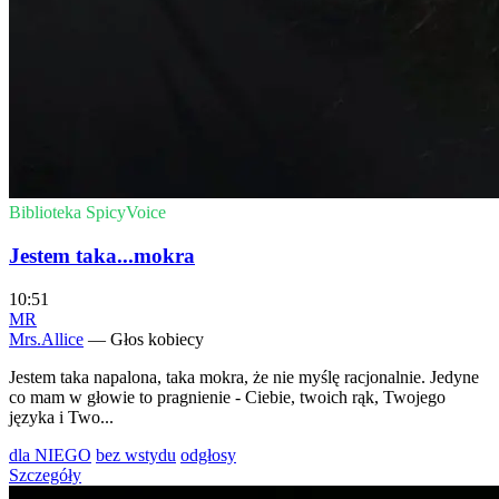
Biblioteka SpicyVoice
Jestem taka...mokra
10:51
MR
Mrs.Allice
— Głos kobiecy
Jestem taka napalona, taka mokra, że nie myślę racjonalnie. Jedyne
co mam w głowie to pragnienie - Ciebie, twoich rąk, Twojego
języka i Two...
dla NIEGO
bez wstydu
odgłosy
Szczegóły