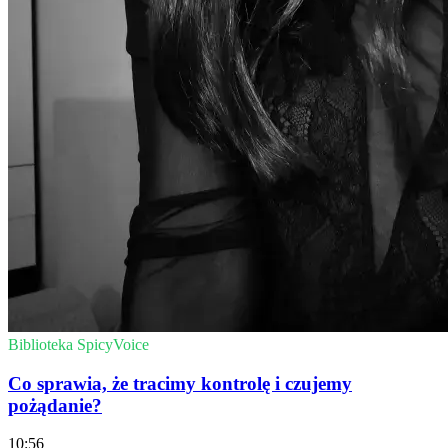
Biblioteka SpicyVoice
Co sprawia, że tracimy kontrolę i czujemy
pożądanie?
10:56