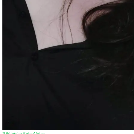
Biblioteka SpicyVoice