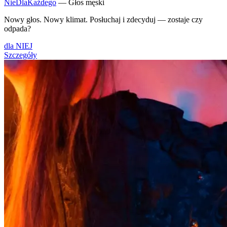
NieDlaKażdego
— Głos męski
Nowy głos. Nowy klimat. Posłuchaj i zdecyduj — zostaje czy
odpada?
dla NIEJ
Szczegóły