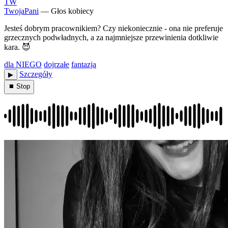
TW
TwojaPani
— Głos kobiecy
Jesteś dobrym pracownikiem? Czy niekoniecznie - ona nie preferuje
grzecznych podwładnych, a za najmniejsze przewinienia dotkliwie
kara. 😈
dla NIEGO
dojrzałe
fantazja
Szczegóły
▶︎
⏹ Stop