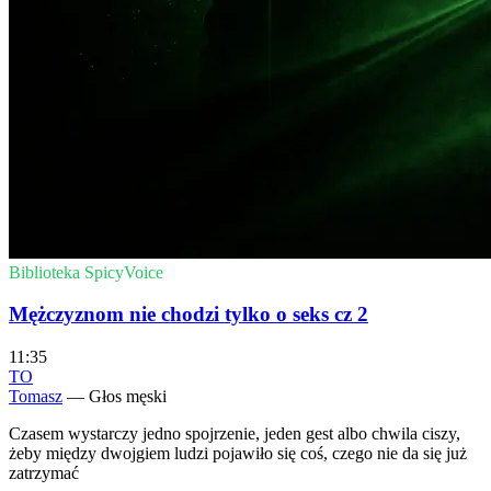
Biblioteka SpicyVoice
Mężczyznom nie chodzi tylko o seks cz 2
11:35
TO
Tomasz
— Głos męski
Czasem wystarczy jedno spojrzenie, jeden gest albo chwila ciszy,
żeby między dwojgiem ludzi pojawiło się coś, czego nie da się już
zatrzymać