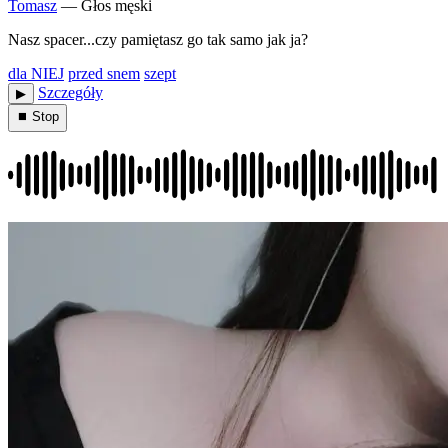
Tomasz
— Głos męski
Nasz spacer...czy pamiętasz go tak samo jak ja?
dla NIEJ
przed snem
szept
Szczegóły
▶︎
⏹ Stop