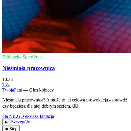
Biblioteka SpicyVoice
Nieśmiała pracownica
10:24
TW
TwojaPani
— Głos kobiecy
Nieśmiała pracownica? A może to jej celowa prowokacja - sprawdź,
czy będziesz dla niej dobrym szefem. ❤️‍🔥
dla NIEGO
ekstaza
fantazja
Szczegóły
▶︎
⏹ Stop