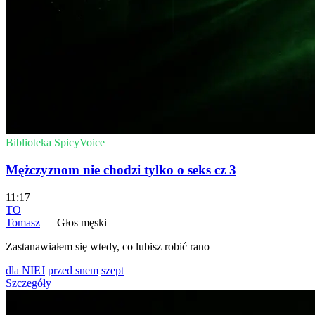
Biblioteka SpicyVoice
Mężczyznom nie chodzi tylko o seks cz 3
11:17
TO
Tomasz
— Głos męski
Zastanawiałem się wtedy, co lubisz robić rano
dla NIEJ
przed snem
szept
Szczegóły