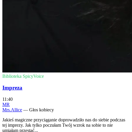
Biblioteka SpicyVoice
Impreza
11:40
MR
Mrs.Allice
— Głos kobiecy
Jakieś magiczne przyciąganie doprowadziło nas do siebie podczas
tej imprezy. Jak tylko poczułam Twój wzrok na sobie to nie
umiałam przestać...