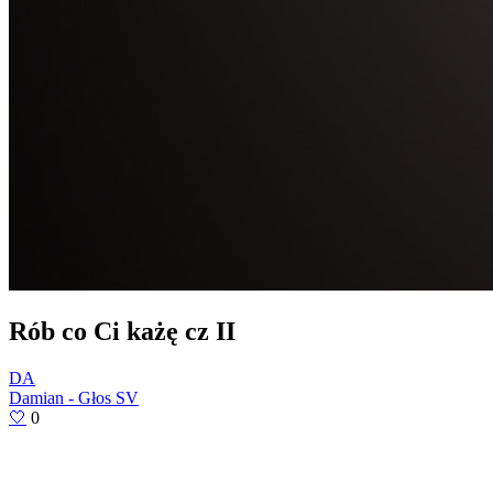
Rób co Ci każę cz II
DA
Damian - Głos SV
🤍
0