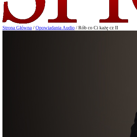
Strona Główna
/
Opowiadania Audio
/
Rób co Ci każę cz II