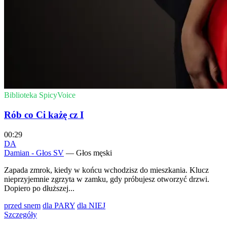
Biblioteka SpicyVoice
Rób co Ci każę cz I
00:29
DA
Damian - Głos SV
— Głos męski
Zapada zmrok, kiedy w końcu wchodzisz do mieszkania. Klucz
nieprzyjemnie zgrzyta w zamku, gdy próbujesz otworzyć drzwi.
Dopiero po dłuższej...
przed snem
dla PARY
dla NIEJ
Szczegóły