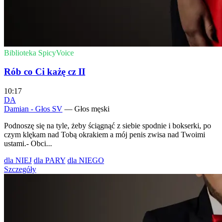
Biblioteka SpicyVoice
Rób co Ci każę cz II
10:17
DA
Damian - Głos SV
— Głos męski
Podnoszę się na tyle, żeby ściągnąć z siebie spodnie i bokserki, po
czym klękam nad Tobą okrakiem a mój penis zwisa nad Twoimi
ustami.- Obci...
dla NIEJ
dla PARY
dla NIEGO
Szczegóły