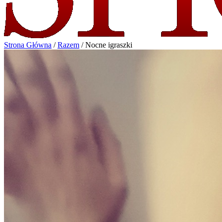
Strona Główna
/
Razem
/
Nocne igraszki