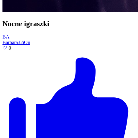
Nocne igraszki
BA
Barbara32iOn
🤍
0