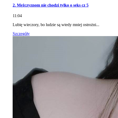
2. Mężczyznom nie chodzi tylko o seks cz 5
11:04
Lubię wieczory, bo ludzie są wtedy mniej ostrożni...
Szczegóły