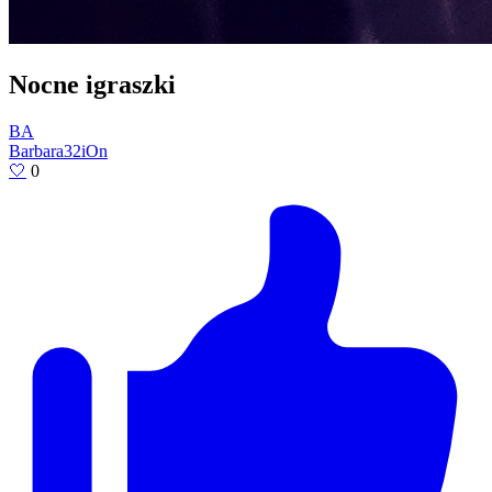
Nocne igraszki
BA
Barbara32iOn
🤍
0