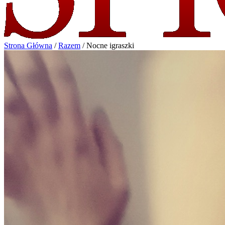
Strona Główna
/
Razem
/
Nocne igraszki