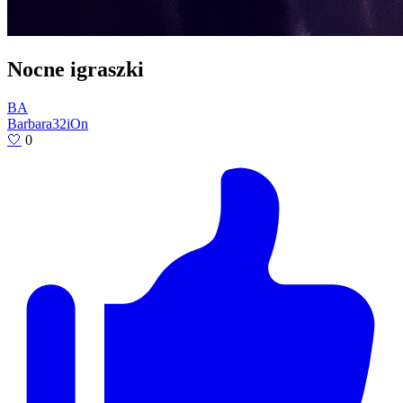
Nocne igraszki
BA
Barbara32iOn
🤍
0