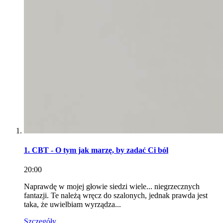
1. CBT - O tym jak marzę, by zadać Ci ból
20:00
Naprawdę w mojej głowie siedzi wiele... niegrzecznych
fantazji. Te należą wręcz do szalonych, jednak prawda jest
taka, że uwielbiam wyrządza...
Szczegóły