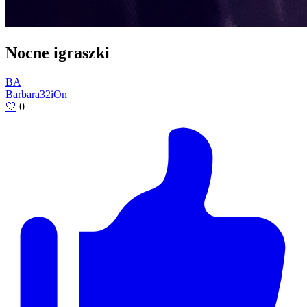
Nocne igraszki
BA
Barbara32iOn
🤍
0