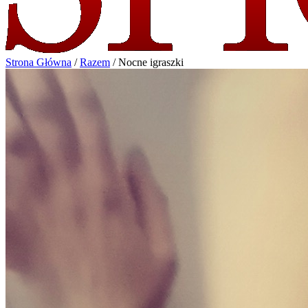
Strona Główna
/
Razem
/
Nocne igraszki